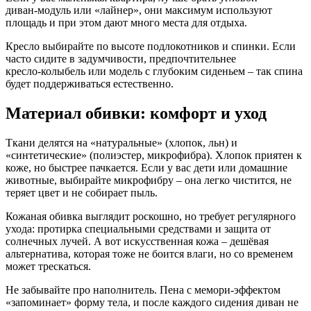
диван‑модуль или «лайнер», они максимум используют
площадь и при этом дают много места для отдыха.
Кресло выбирайте по высоте подлокотников и спинки. Если
часто сидите в задумчивости, предпочтительнее
кресло‑колыбель или модель с глубоким сиденьем – так спина
будет поддерживаться естественно.
Материал обивки: комфорт и уход
Ткани делятся на «натуральные» (хлопок, льн) и
«синтетические» (полиэстер, микрофибра). Хлопок приятен к
коже, но быстрее пачкается. Если у вас дети или домашние
животные, выбирайте микрофибру – она легко чистится, не
теряет цвет и не собирает пыль.
Кожаная обивка выглядит роскошно, но требует регулярного
ухода: протирка специальными средствами и защита от
солнечных лучей. А вот искусственная кожа – дешёвая
альтернатива, которая тоже не боится влаги, но со временем
может трескаться.
Не забывайте про наполнитель. Пена с мемори‑эффектом
«запоминает» форму тела, и после каждого сидения диван не