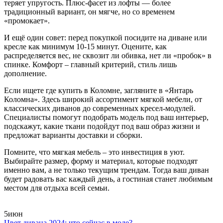
теряет упругость. Плюс‑фасет из лофты — более
традиционный вариант, он мягче, но со временем
«промокает».
И ещё один совет: перед покупкой посидите на диване или
кресле как минимум 10‑15 минут. Оцените, как
распределяется вес, не сквозит ли обивка, нет ли «пробок» в
спинке. Комфорт – главный критерий, стиль лишь
дополнение.
Если ищете где купить в Коломне, загляните в «Янтарь
Коломна». Здесь широкий ассортимент мягкой мебели, от
классических диванов до современных кресел‑модулей.
Специалисты помогут подобрать модель под ваш интерьер,
подскажут, какие ткани подойдут под ваш образ жизни и
предложат варианты доставки и сборки.
Помните, что мягкая мебель – это инвестиция в уют.
Выбирайте размер, форму и материал, которые подходят
именно вам, а не только текущим трендам. Тогда ваш диван
будет радовать вас каждый день, а гостиная станет любимым
местом для отдыха всей семьи.
5
июн
Цвет дивана 2024: что сейчас в моде?