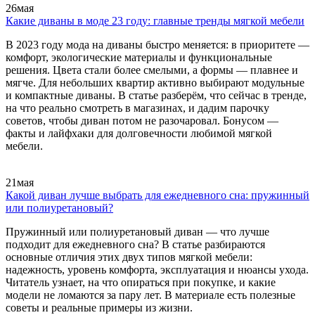
26
мая
Какие диваны в моде 23 году: главные тренды мягкой мебели
В 2023 году мода на диваны быстро меняется: в приоритете —
комфорт, экологические материалы и функциональные
решения. Цвета стали более смелыми, а формы — плавнее и
мягче. Для небольших квартир активно выбирают модульные
и компактные диваны. В статье разберём, что сейчас в тренде,
на что реально смотреть в магазинах, и дадим парочку
советов, чтобы диван потом не разочаровал. Бонусом —
факты и лайфхаки для долговечности любимой мягкой
мебели.
21
мая
Какой диван лучше выбрать для ежедневного сна: пружинный
или полиуретановый?
Пружинный или полиуретановый диван — что лучше
подходит для ежедневного сна? В статье разбираются
основные отличия этих двух типов мягкой мебели:
надежность, уровень комфорта, эксплуатация и нюансы ухода.
Читатель узнает, на что опираться при покупке, и какие
модели не ломаются за пару лет. В материале есть полезные
советы и реальные примеры из жизни.