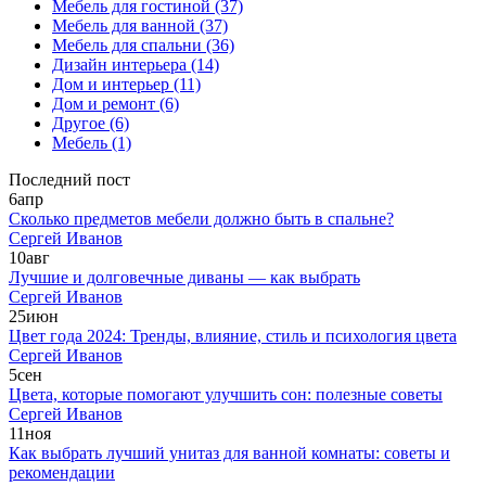
Мебель для гостиной
(37)
Мебель для ванной
(37)
Мебель для спальни
(36)
Дизайн интерьера
(14)
Дом и интерьер
(11)
Дом и ремонт
(6)
Другое
(6)
Мебель
(1)
Последний пост
6
апр
Сколько предметов мебели должно быть в спальне?
Сергей Иванов
10
авг
Лучшие и долговечные диваны — как выбрать
Сергей Иванов
25
июн
Цвет года 2024: Тренды, влияние, стиль и психология цвета
Сергей Иванов
5
сен
Цвета, которые помогают улучшить сон: полезные советы
Сергей Иванов
11
ноя
Как выбрать лучший унитаз для ванной комнаты: советы и
рекомендации