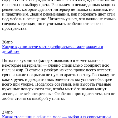
и советы по выбору цвета. Расскажем о неожиданных модных
решениях, которые сделают интерьер не только стильным, но
и практичным. Дадим рекомендации, как подобрать цвет стен
под мебель и освещение. Читатель узнает, что важно не только
следовать трендам, но и учитывать особенности своего
пространства.
30
апр
Какую кухню легче мыть: разбираемся с материалами и
дизайном
Пятна на кухонных фасадах появляются моментально, а
некоторые материалы — словно специально собирают всю
пыль и жир. В статье я разберу, из чего проще всего оттереть
грязь и какие покрытия не нужно драить по часу. Расскажу, от
каких ручек и декоративных элементов вы устанете быстрее
всего при уборке. Поделюсь советами, как выбрать главные
кухонные поверхности так, чтобы мытьё занимало минут
десять, а не всё воскресенье. Особенно пригодится тем, кто не
любит стоять со шваброй у плиты.
27
апр
Какая столешница сейчас в моде — выбор для современной