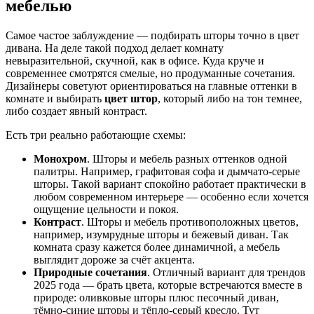
мебелью
Самое частое заблуждение — подбирать шторы точно в цвет
дивана. На деле такой подход делает комнату
невыразительной, скучной, как в офисе. Куда круче и
современнее смотрятся смелые, но продуманные сочетания.
Дизайнеры советуют ориентироваться на главные оттенки в
комнате и выбирать
цвет штор
, который либо на тон темнее,
либо создает явный контраст.
Есть три реально работающие схемы:
Монохром
. Шторы и мебель разных оттенков одной
палитры. Например, графитовая софа и дымчато-серые
шторы. Такой вариант спокойно работает практически в
любом современном интерьере — особенно если хочется
ощущение цельности и покоя.
Контраст
. Шторы и мебель противоположных цветов,
например, изумрудные шторы и бежевый диван. Так
комната сразу кажется более динамичной, а мебель
выглядит дороже за счёт акцента.
Природные сочетания
. Отличный вариант для трендов
2025 года — брать цвета, которые встречаются вместе в
природе: оливковые шторы плюс песочный диван,
тёмно-синие шторы и тёпло-серый кресло. Тут