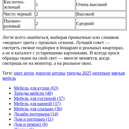
Кислотно-
1
Очень высокий
зеленый
Чисто черный
2
Высокий
Пыльно-
2
Средний
розовый
Легче всего ошибиться, выбирая привычные или слишком
«модные» цвета с прошлых сезонов. Лучший совет —
смотреть свежие подборки в Instagram и реальных квартирах,
а не в каталоге с устаревшими картинками. И всегда проси
образцы ткани на свой свет — многое меняется, когда
смотришь не на монитор, а на реальное окно.
Теги:
цвет штор
дорогие шторы
тренды 2025
интерьер
мягкая
мебель
Мебель для кухни
(63)
Тренды мебели
(48)
Мебель для гостиной
(37)
Мебель для ванной
(37)
Мебель для спальни
(36)
Дизайн интерьера
(14)
Дом и интерьер
(11)
Дом и ремонт
(6)