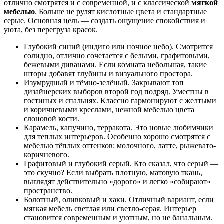
отлично смотрятся и с современной, и с классической
мягкой
мебелью
. Больше не рулят кислотные цвета и стандартные
серые. Основная цель — создать ощущение спокойствия и
уюта, без перегруза красок.
Глубокий синий (индиго или ночное небо). Смотрится
солидно, отлично сочетается с белыми, графитовыми,
бежевыми диванами. Если комната небольшая, такие
шторы добавят глубины и визуального простора.
Изумрудный и тёмно-зелёный. Закрывают топ
дизайнерских выборов второй год подряд. Уместны в
гостиных и спальнях. Классно гармонируют с желтыми
и коричневыми креслами, нежной мебелью цвета
слоновой кости.
Карамель, капучино, терракота. Это новые любимчики
для теплых интерьеров. Особенно хорошо смотрятся с
мебелью тёплых оттенков: молочного, латте, рыжевато-
коричневого.
Графитовый и глубокий серый. Кто сказал, что серый —
это скучно? Если выбрать плотную, матовую ткань,
выглядят действительно «дорого» и легко «собирают»
пространство.
Болотный, оливковый и хаки. Отличный вариант, если
мягкая мебель светлая или светло-серая. Интерьер
становится современным и уютным, но не банальным.