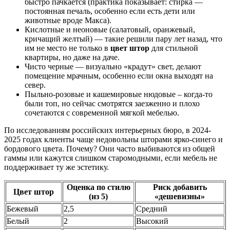
быстро пачкается (практика показывает: стирка —
постоянная печаль, особенно если есть дети или
животные вроде Макса).
Кислотные и неоновые (салатовый, оранжевый,
кричащий желтый) — такие решили пару лет назад, что
им не место не только в
цвет штор
для стильной
квартиры, но даже на даче.
Чисто черные — визуально «крадут» свет, делают
помещение мрачным, особенно если окна выходят на
север.
Пыльно-розовые и кашемировые нюдовые – когда-то
были топ, но сейчас смотрятся заезженно и плохо
сочетаются с современной мягкой мебелью.
По исследованиям российских интерьерных бюро, в 2024-
2025 годах клиенты чаще недовольны шторами ярко-синего и
бордового цвета. Почему? Они часто выбиваются из общей
гаммы или кажутся слишком старомодными, если мебель не
поддерживает ту же эстетику.
Оценка по стилю
Риск добавить
Цвет штор
(из 5)
«дешевизны»
Бежевый
2,5
Средний
Белый
2
Высокий