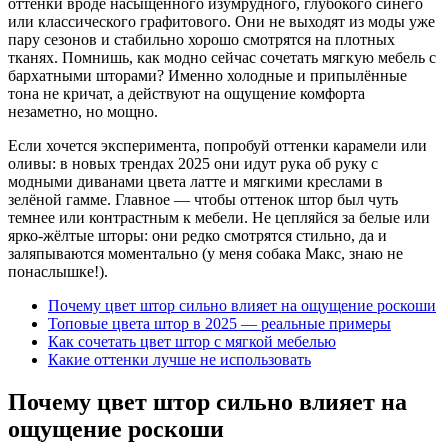
оттенки вроде насыщенного изумрудного, глубокого синего
или классического графитового. Они не выходят из моды уже
пару сезонов и стабильно хорошо смотрятся на плотных
тканях. Помнишь, как модно сейчас сочетать мягкую мебель с
бархатными шторами? Именно холодные и припылённые
тона не кричат, а действуют на ощущение комфорта
незаметно, но мощно.
Если хочется эксперимента, попробуй оттенки карамели или
оливы: в новых трендах 2025 они идут рука об руку с
модными диванами цвета латте и мягкими креслами в
зелёной гамме. Главное — чтобы оттенок штор был чуть
темнее или контрастным к мебели. Не цепляйся за белые или
ярко-жёлтые шторы: они редко смотрятся стильно, да и
заляпываются моментально (у меня собака Макс, знаю не
понаслышке!).
Почему цвет штор сильно влияет на ощущение роскоши
Топовые цвета штор в 2025 — реальные примеры
Как сочетать цвет штор с мягкой мебелью
Какие оттенки лучше не использовать
Почему цвет штор сильно влияет на
ощущение роскоши