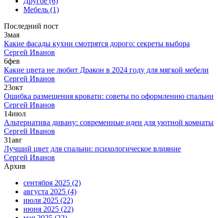
Другое
(6)
Мебель
(1)
Последний пост
3
мая
Какие фасады кухни смотрятся дорого: секреты выбора
Сергей Иванов
6
фев
Какие цвета не любит Дракон в 2024 году для мягкой мебели
Сергей Иванов
23
окт
Ошибка размещения кровати: советы по оформлению спальни
Сергей Иванов
14
июл
Альтернатива дивану: современные идеи для уютной комнаты
Сергей Иванов
31
авг
Лучший цвет для спальни: психологическое влияние
Сергей Иванов
Архив
сентября 2025
(2)
августа 2025
(4)
июля 2025
(22)
июня 2025
(22)
мая 2025
(22)