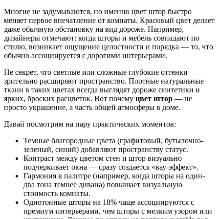
Многие не задумываются, но именно цвет штор быстро
меняет первое впечатление от комнаты. Красивый цвет делает
даже обычную обстановку на вид дороже. Например,
дизайнеры отмечают: когда шторы и мебель совпадают по
стилю, возникает ощущение целостности и порядка — то, что
обычно ассоциируется с дорогими интерьерами.
Не секрет, что светлые или сложные глубокие оттенки
зрительно расширяют пространство. Плотные натуральные
ткани в таких цветах всегда выглядят дороже синтетики и
ярких, броских расцветок. Вот почему
цвет штор
— не
просто украшение, а часть общей атмосферы в доме.
Давай посмотрим на пару практических моментов:
Темные благородные цвета (графитовый, бутылочно-
зеленый, синий) добавляют пространству статус.
Контраст между цветом стен и штор визуально
подчеркивает окна — сразу создается «вау-эффект».
Гармония в палитре (например, когда шторы на один-
два тона темнее дивана) повышает визуальную
стоимость комнаты.
Однотонные шторы на 18% чаще ассоциируются с
премиум-интерьерами, чем шторы с мелким узором или