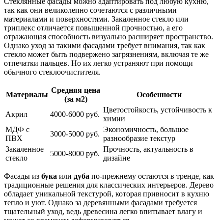
Стеклянные фасады можно адаптировать под любую кухню,
так как они великолепно сочетаются с различными
материалами и поверхностями. Закаленное стекло или
триплекс отличается повышенной прочностью, а его
отражающая способность визуально расширяет пространство.
Однако уход за такими фасадами требует внимания, так как
стекло может быть подвержено загрязнениям, включая те же
отпечатки пальцев. Но их легко устраняют при помощи
обычного стеклоочистителя.
Средняя цена
Материалы
Особенности
(за м2)
Цветостойкость, устойчивость к
Акрил
4000-6000 руб.
химии
МДФ с
Экономичность, большое
3000-5000 руб.
ПВХ
разнообразие текстур
Закаленное
Прочность, актуальность в
5000-8000 руб.
стекло
дизайне
Фасады из
бука
или
дуба
по-прежнему остаются в тренде, как
традиционные решения для классических интерьеров. Дерево
обладает уникальной текстурой, которая привносит в кухню
тепло и уют. Однако за деревянными фасадами требуется
тщательный уход, ведь древесина легко впитывает влагу и