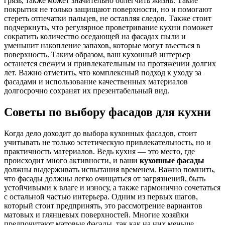
грязь, также может значительно облегчить жизнь. Такие
покрытия не только защищают поверхности, но и помогают
стереть отпечатки пальцев, не оставляя следов. Также стоит
подчеркнуть, что регулярное проветривание кухни поможет
сократить количество оседающей на фасадах пыли и
уменьшит накопление запахов, которые могут въесться в
поверхность. Таким образом, ваш кухонный интерьер
останется свежим и привлекательным на протяжении долгих
лет. Важно отметить, что комплексный подход к уходу за
фасадами и использование качественных материалов
долгосрочно сохранят их презентабельный вид.
Советы по выбору фасадов для кухни
Когда дело доходит до выбора кухонных фасадов, стоит
учитывать не только эстетическую привлекательность, но и
практичность материалов. Ведь кухня — это место, где
происходит много активности, и ваши
кухонные фасады
должны выдерживать испытания временем. Важно помнить,
что фасады должны легко очищаться от загрязнений, быть
устойчивыми к влаге и износу, а также гармонично сочетаться
с остальной частью интерьера. Одним из первых шагов,
который стоит предпринять, это рассмотрение вариантов
матовых и глянцевых поверхностей. Многие хозяйки
предпочитают матовые фасады, так как на них меньше