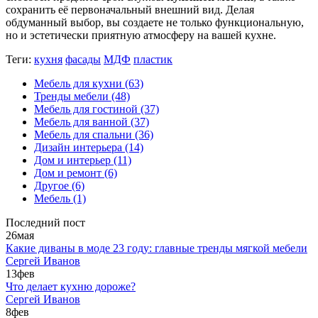
сохранить её первоначальный внешний вид. Делая
обдуманный выбор, вы создаете не только функциональную,
но и эстетически приятную атмосферу на вашей кухне.
Теги:
кухня
фасады
МДФ
пластик
Мебель для кухни
(63)
Тренды мебели
(48)
Мебель для гостиной
(37)
Мебель для ванной
(37)
Мебель для спальни
(36)
Дизайн интерьера
(14)
Дом и интерьер
(11)
Дом и ремонт
(6)
Другое
(6)
Мебель
(1)
Последний пост
26
мая
Какие диваны в моде 23 году: главные тренды мягкой мебели
Сергей Иванов
13
фев
Что делает кухню дороже?
Сергей Иванов
8
фев