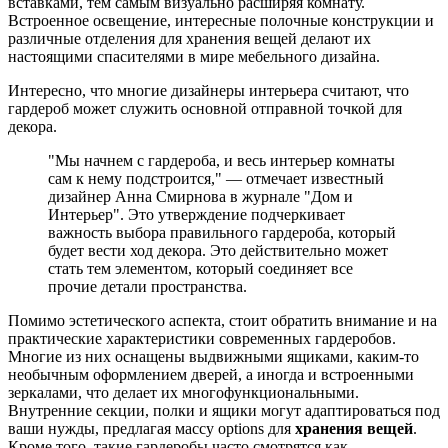
вставками, тем самым визуально расширяя комнату.
Встроенное освещение, интересные полочные конструкции и
различные отделения для хранения вещей делают их
настоящими спасителями в мире мебельного дизайна.
Интересно, что многие дизайнеры интерьера считают, что
гардероб может служить основной отправной точкой для
декора.
"Мы начнем с гардероба, и весь интерьер комнаты
сам к нему подстроится," — отмечает известный
дизайнер Анна Смирнова в журнале "Дом и
Интерьер". Это утверждение подчеркивает
важность выбора правильного гардероба, который
будет вести ход декора. Это действительно может
стать тем элементом, который соединяет все
прочие детали пространства.
Помимо эстетического аспекта, стоит обратить внимание и на
практические характеристики современных гардеробов.
Многие из них оснащены выдвижными ящиками, каким-то
необычным оформлением дверей, а иногда и встроенными
зеркалами, что делает их многофункциональными.
Внутренние секции, полки и ящики могут адаптироваться под
ваши нужды, предлагая массу options для
хранения вещей
.
Кроме того, такие гардеробы часто смотрятся как