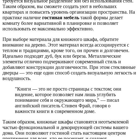
требуется визуальное разделение зон без использования стен.
Таким образом, вы сможете создать уют в небольших
квартирах и повысить уровень организации пространства. На
практике наличие
гостиная мебель
такой формы делает
комнату более вариативной в планировке и позволяет
использовать ее максимально эффективно.
При выборе материала для книжного шкафа, обратите
внимание на дерево. Этот материал всегда ассоциируется с
теплом и традициями, кроме того, он прочен и долговечен.
Идеально подходят дуб, бук или береза. Металлические
элементы отлично подчеркивают современный стиль и
добавляют конструкции долговечности. При этом стеклянные
дверцы — это еще один способ создать визуальную легкость и
воздушность.
"Книги — это не просто страницы с текстом; они
видение, которое позволяет нам лишь углубить
понимание себя и окружающего мира," — писал
английский писатель Стивен Фрай, говоря о
важности книги в современном доме.
Таким образом, книжные шкафы становятся неотъемлемой
частью функциональной и декорирующей системы вашего
дома. Они позволяют гостиной стать настоящим центром
притяжения для всех, кто ее посещает, и создают