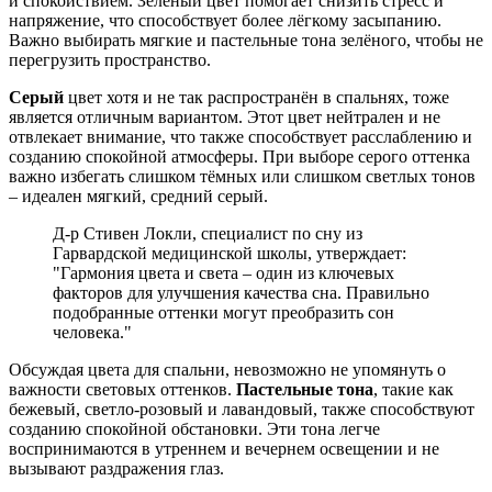
и спокойствием. Зелёный цвет помогает снизить стресс и
напряжение, что способствует более лёгкому засыпанию.
Важно выбирать мягкие и пастельные тона зелёного, чтобы не
перегрузить пространство.
Серый
цвет хотя и не так распространён в спальнях, тоже
является отличным вариантом. Этот цвет нейтрален и не
отвлекает внимание, что также способствует расслаблению и
созданию спокойной атмосферы. При выборе серого оттенка
важно избегать слишком тёмных или слишком светлых тонов
– идеален мягкий, средний серый.
Д-р Стивен Локли, специалист по сну из
Гарвардской медицинской школы, утверждает:
"Гармония цвета и света – один из ключевых
факторов для улучшения качества сна. Правильно
подобранные оттенки могут преобразить сон
человека."
Обсуждая цвета для спальни, невозможно не упомянуть о
важности световых оттенков.
Пастельные тона
, такие как
бежевый, светло-розовый и лавандовый, также способствуют
созданию спокойной обстановки. Эти тона легче
воспринимаются в утреннем и вечернем освещении и не
вызывают раздражения глаз.