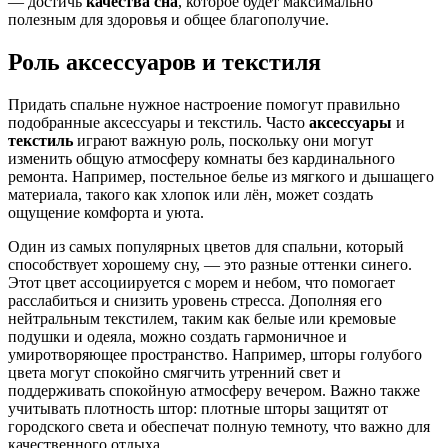
— достичь
качества сна
, которое будет максимально
полезным для здоровья и общее благополучие.
Роль аксессуаров и текстиля
Придать спальне нужное настроение помогут правильно
подобранные аксессуары и текстиль. Часто
аксессуары
и
текстиль
играют важную роль, поскольку они могут
изменить общую атмосферу комнаты без кардинального
ремонта. Например, постельное белье из мягкого и дышащего
материала, такого как хлопок или лён, может создать
ощущение комфорта и уюта.
Один из самых популярных цветов для спальни, который
способствует хорошему сну, — это разные оттенки синего.
Этот цвет ассоциируется с морем и небом, что помогает
расслабиться и снизить уровень стресса. Дополняя его
нейтральным текстилем, таким как белые или кремовые
подушки и одеяла, можно создать гармоничное и
умиротворяющее пространство. Например, шторы голубого
цвета могут спокойно смягчить утренний свет и
поддерживать спокойную атмосферу вечером. Важно также
учитывать плотность штор: плотные шторы защитят от
городского света и обеспечат полную темноту, что важно для
качественного отдыха.