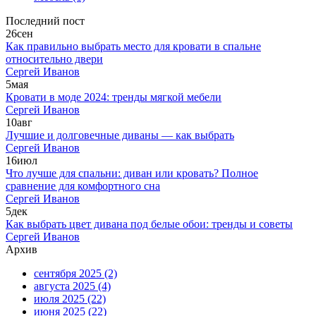
Последний пост
26
сен
Как правильно выбрать место для кровати в спальне
относительно двери
Сергей Иванов
5
мая
Кровати в моде 2024: тренды мягкой мебели
Сергей Иванов
10
авг
Лучшие и долговечные диваны — как выбрать
Сергей Иванов
16
июл
Что лучше для спальни: диван или кровать? Полное
сравнение для комфортного сна
Сергей Иванов
5
дек
Как выбрать цвет дивана под белые обои: тренды и советы
Сергей Иванов
Архив
сентября 2025
(2)
августа 2025
(4)
июля 2025
(22)
июня 2025
(22)