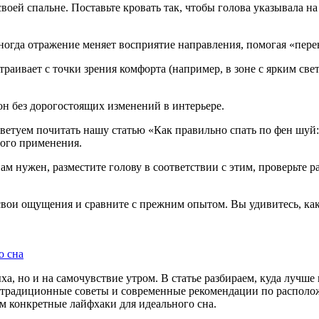
воей спальне. Поставьте кровать так, чтобы голова указывала н
иногда отражение меняет восприятие направления, помогая «пер
раивает с точки зрения комфорта (например, в зоне с ярким све
н без дорогостоящих изменений в интерьере.
оветуем почитать нашу статью «Как правильно спать по фен шуй:
ого применения.
 нужен, разместите голову в соответствии с этим, проверьте ра
вои ощущения и сравните с прежним опытом. Вы удивитесь, как 
о сна
ха, но и на самочувствие утром. В статье разбираем, куда лучше
традиционные советы и современные рекомендации по располож
м конкретные лайфхаки для идеального сна.