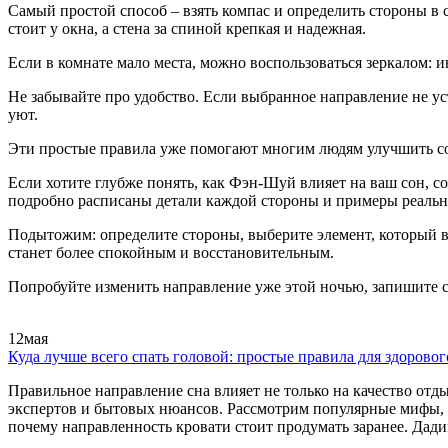
Самый простой способ – взять компас и определить стороны в с
стоит у окна, а стена за спиной крепкая и надежная.
Если в комнате мало места, можно воспользоваться зеркалом: 
Не забывайте про удобство. Если выбранное направление не уст
уют.
Эти простые правила уже помогают многим людям улучшить со
Если хотите глубже понять, как Фэн‑Шуй влияет на ваш сон, с
подробно расписаны детали каждой стороны и примеры реальн
Подытожим: определите стороны, выберите элемент, который вам
станет более спокойным и восстановительным.
Попробуйте изменить направление уже этой ночью, запишите с
12
мая
Куда лучше всего спать головой: простые правила для здоровог
Правильное направление сна влияет не только на качество отды
экспертов и бытовых нюансов. Рассмотрим популярные мифы, 
почему направленность кровати стоит продумать заранее. Дади