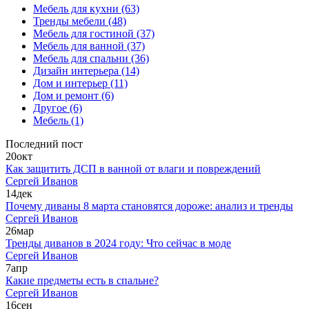
Мебель для кухни
(63)
Тренды мебели
(48)
Мебель для гостиной
(37)
Мебель для ванной
(37)
Мебель для спальни
(36)
Дизайн интерьера
(14)
Дом и интерьер
(11)
Дом и ремонт
(6)
Другое
(6)
Мебель
(1)
Последний пост
20
окт
Как защитить ДСП в ванной от влаги и повреждений
Сергей Иванов
14
дек
Почему диваны 8 марта становятся дороже: анализ и тренды
Сергей Иванов
26
мар
Тренды диванов в 2024 году: Что сейчас в моде
Сергей Иванов
7
апр
Какие предметы есть в спальне?
Сергей Иванов
16
сен