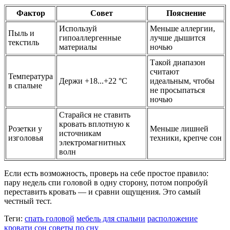
Фактор
Совет
Пояснение
Используй
Меньше аллергии,
Пыль и
гипоаллергенные
лучше дышится
текстиль
материалы
ночью
Такой диапазон
считают
Температура
Держи +18...+22 °C
идеальным, чтобы
в спальне
не просыпаться
ночью
Старайся не ставить
кровать вплотную к
Розетки у
Меньше лишней
источникам
изголовья
техники, крепче сон
электромагнитных
волн
Если есть возможность, проверь на себе простое правило:
пару недель спи головой в одну сторону, потом попробуй
переставить кровать — и сравни ощущения. Это самый
честный тест.
Теги:
спать головой
мебель для спальни
расположение
кровати
сон
советы по сну