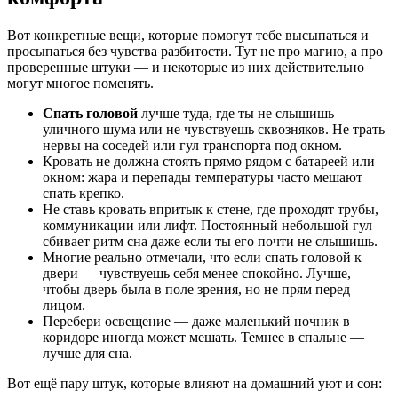
Вот конкретные вещи, которые помогут тебе высыпаться и
просыпаться без чувства разбитости. Тут не про магию, а про
проверенные штуки — и некоторые из них действительно
могут многое поменять.
Спать головой
лучше туда, где ты не слышишь
уличного шума или не чувствуешь сквозняков. Не трать
нервы на соседей или гул транспорта под окном.
Кровать не должна стоять прямо рядом с батареей или
окном: жара и перепады температуры часто мешают
спать крепко.
Не ставь кровать впритык к стене, где проходят трубы,
коммуникации или лифт. Постоянный небольшой гул
сбивает ритм сна даже если ты его почти не слышишь.
Многие реально отмечали, что если спать головой к
двери — чувствуешь себя менее спокойно. Лучше,
чтобы дверь была в поле зрения, но не прям перед
лицом.
Перебери освещение — даже маленький ночник в
коридоре иногда может мешать. Темнее в спальне —
лучше для сна.
Вот ещё пару штук, которые влияют на домашний уют и сон: