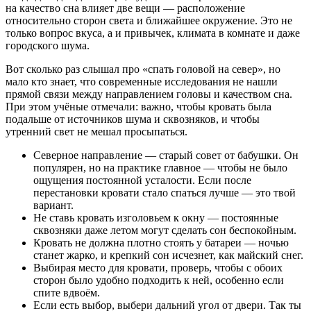
на качество сна влияет две вещи — расположение
относительно сторон света и ближайшее окружение. Это не
только вопрос вкуса, а и привычек, климата в комнате и даже
городского шума.
Вот сколько раз слышал про «спать головой на север», но
мало кто знает, что современные исследования не нашли
прямой связи между направлением головы и качеством сна.
При этом учёные отмечали: важно, чтобы кровать была
подальше от источников шума и сквозняков, и чтобы
утренний свет не мешал просыпаться.
Северное направление — старый совет от бабушки. Он
популярен, но на практике главное — чтобы не было
ощущения постоянной усталости. Если после
перестановки кровати стало спаться лучше — это твой
вариант.
Не ставь кровать изголовьем к окну — постоянные
сквозняки даже летом могут сделать сон беспокойным.
Кровать не должна плотно стоять у батареи — ночью
станет жарко, и крепкий сон исчезнет, как майский снег.
Выбирая место для кровати, проверь, чтобы с обоих
сторон было удобно подходить к ней, особенно если
спите вдвоём.
Если есть выбор, выбери дальний угол от двери. Так ты