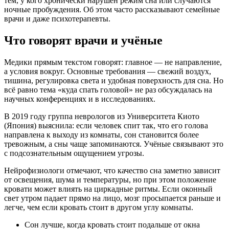
тем, у кого хронически нарушен режим сна или случаются
ночные пробуждения. Об этом часто рассказывают семейные
врачи и даже психотерапевты.
Что говорят врачи и учёные
Медики прямым текстом говорят: главное — не направление,
а условия вокруг. Основные требования — свежий воздух,
тишина, регулировка света и удобная поверхность для сна. Но
всё равно тема «куда спать головой» не раз обсуждалась на
научных конференциях и в исследованиях.
В 2019 году группа неврологов из Университета Киото
(Япония) выяснила: если человек спит так, что его голова
направлена к выходу из комнаты, сон становится более
тревожным, а сны чаще запоминаются. Учёные связывают это
с подсознательным ощущением угрозы.
Нейрофизиологи отмечают, что качество сна заметно зависит
от освещения, шума и температуры, но при этом положение
кровати может влиять на циркадные ритмы. Если оконный
свет утром падает прямо на лицо, мозг просыпается раньше и
легче, чем если кровать стоит в другом углу комнаты.
Сон лучше, когда кровать стоит подальше от окна