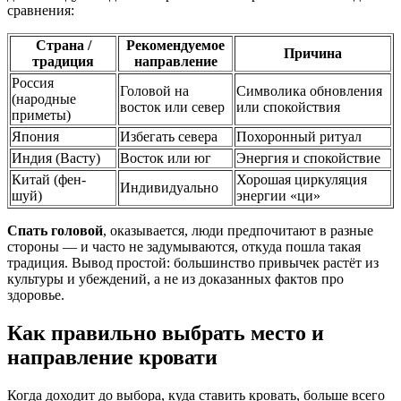
сравнения:
Страна /
Рекомендуемое
Причина
традиция
направление
Россия
Головой на
Символика обновления
(народные
восток или север
или спокойствия
приметы)
Япония
Избегать севера
Похоронный ритуал
Индия (Васту)
Восток или юг
Энергия и спокойствие
Китай (фен-
Хорошая циркуляция
Индивидуально
шуй)
энергии «ци»
Спать головой
, оказывается, люди предпочитают в разные
стороны — и часто не задумываются, откуда пошла такая
традиция. Вывод простой: большинство привычек растёт из
культуры и убеждений, а не из доказанных фактов про
здоровье.
Как правильно выбрать место и
направление кровати
Когда доходит до выбора, куда ставить кровать, больше всего