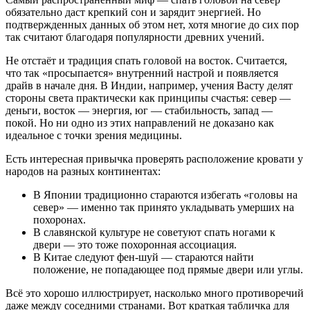
обязательно даст крепкий сон и зарядит энергией. Но
подтвержденных данных об этом нет, хотя многие до сих пор
так считают благодаря популярности древних учений.
Не отстаёт и традиция спать головой на восток. Считается,
что так «просыпается» внутренний настрой и появляется
драйв в начале дня. В Индии, например, учения Васту делят
стороны света практически как принципы счастья: север —
деньги, восток — энергия, юг — стабильность, запад —
покой. Но ни одно из этих направлений не доказано как
идеальное с точки зрения медицины.
Есть интересная привычка проверять расположение кровати у
народов на разных континентах:
В Японии традиционно стараются избегать «головы на
север» — именно так принято укладывать умерших на
похоронах.
В славянской культуре не советуют спать ногами к
двери — это тоже похоронная ассоциация.
В Китае следуют фен-шуй — стараются найти
положение, не попадающее под прямые двери или углы.
Всё это хорошо иллюстрирует, насколько много противоречий
даже между соседними странами. Вот краткая табличка для