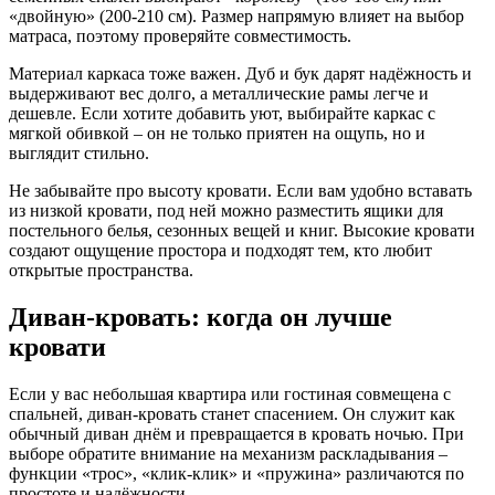
«двойную» (200‑210 см). Размер напрямую влияет на выбор
матраса, поэтому проверяйте совместимость.
Материал каркаса тоже важен. Дуб и бук дарят надёжность и
выдерживают вес долго, а металлические рамы легче и
дешевле. Если хотите добавить уют, выбирайте каркас с
мягкой обивкой – он не только приятен на ощупь, но и
выглядит стильно.
Не забывайте про высоту кровати. Если вам удобно вставать
из низкой кровати, под ней можно разместить ящики для
постельного белья, сезонных вещей и книг. Высокие кровати
создают ощущение простора и подходят тем, кто любит
открытые пространства.
Диван‑кровать: когда он лучше
кровати
Если у вас небольшая квартира или гостиная совмещена с
спальней, диван‑кровать станет спасением. Он служит как
обычный диван днём и превращается в кровать ночью. При
выборе обратите внимание на механизм раскладывания –
функции «трос», «клик‑клик» и «пружина» различаются по
простоте и надёжности.