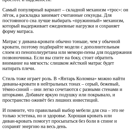
Самый популярный вариант – складной механизм «трос»: он
лёгок, а раскладка занимает считанные секунды. Для
постоянного сна лучше выбирать «пружинный» механизм,
который выдерживает ежедневные нагрузки и сохраняет
форму матраса.
Матрас у дивана‑кровати обычно тоньше, чем у обычной
кровати, поэтому подбирайте модели с дополнительным
слоем из пенополиуретана или мемори‑пены для поддержания
позвоночника. Если вы спите на боку, стоит обратить
внимание на мягкость: слишком жёсткий матрас будет
натирать плечи.
Стиль тоже играет роль. В «Янтарь Коломна» можно найти
диваны‑кровати в нейтральных тонах – серый, бежевый,
тёмно-синий – они легко сочетаются с разными стенами и
шторками. Добавьте яркую подушку или покрывало, и
пространство оживёт без лишних инвестиций.
И помните, что правильный выбор мебели для сна – это не
только эстетика, но и здоровье. Хорошая кровать или
диван‑кровать помогут просыпаться без боли в спине и
сохранят энергию на весь день.