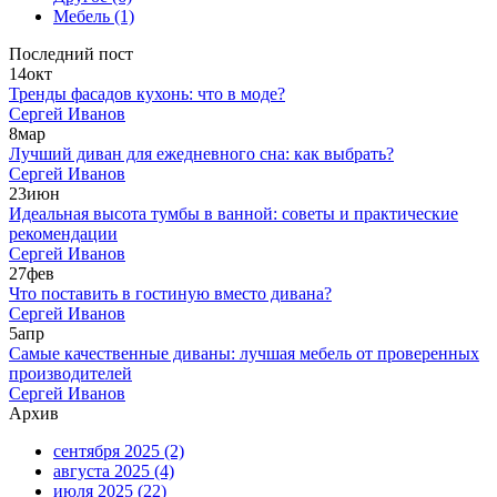
Мебель
(1)
Последний пост
14
окт
Тренды фасадов кухонь: что в моде?
Сергей Иванов
8
мар
Лучший диван для ежедневного сна: как выбрать?
Сергей Иванов
23
июн
Идеальная высота тумбы в ванной: советы и практические
рекомендации
Сергей Иванов
27
фев
Что поставить в гостиную вместо дивана?
Сергей Иванов
5
апр
Самые качественные диваны: лучшая мебель от проверенных
производителей
Сергей Иванов
Архив
сентября 2025
(2)
августа 2025
(4)
июля 2025
(22)