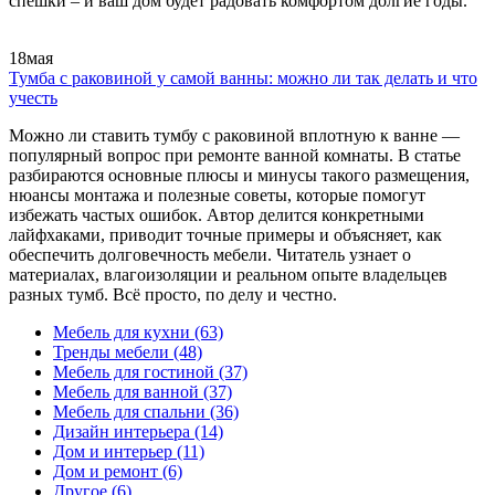
спешки – и ваш дом будет радовать комфортом долгие годы.
18
мая
Тумба с раковиной у самой ванны: можно ли так делать и что
учесть
Можно ли ставить тумбу с раковиной вплотную к ванне —
популярный вопрос при ремонте ванной комнаты. В статье
разбираются основные плюсы и минусы такого размещения,
нюансы монтажа и полезные советы, которые помогут
избежать частых ошибок. Автор делится конкретными
лайфхаками, приводит точные примеры и объясняет, как
обеспечить долговечность мебели. Читатель узнает о
материалах, влагоизоляции и реальном опыте владельцев
разных тумб. Всё просто, по делу и честно.
Мебель для кухни
(63)
Тренды мебели
(48)
Мебель для гостиной
(37)
Мебель для ванной
(37)
Мебель для спальни
(36)
Дизайн интерьера
(14)
Дом и интерьер
(11)
Дом и ремонт
(6)
Другое
(6)