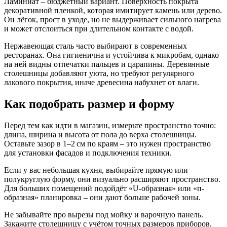
Ламиниат – бюджетный вариант. Поверхность покрыта
декоративной пленкой, которая имитирует камень или дерево.
Он лёгок, прост в уходе, но не выдерживает сильного нагрева
и может отслоиться при длительном контакте с водой.
Нержавеющая сталь часто выбирают в современных
ресторанах. Она гигиенична и устойчива к микробам, однако
на ней видны отпечатки пальцев и царапины. Деревянные
столешницы добавляют уюта, но требуют регулярного
лакового покрытия, иначе древесина набухнет от влаги.
Как подобрать размер и форму
Перед тем как идти в магазин, измерьте пространство точно:
длина, ширина и высота от пола до верха столешницы.
Оставьте зазор в 1–2 см по краям – это нужен пространство
для установки фасадов и подключения техники.
Если у вас небольшая кухня, выбирайте прямую или
полукруглую форму, они визуально расширяют пространство.
Для больших помещений подойдёт «U‑образная» или «п-
образная» планировка – они дают больше рабочей зоны.
Не забывайте про вырезы под мойку и варочную панель.
Закажите столешницу с учётом точных размеров приборов,