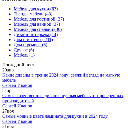
Мебель для кухни
(63)
Тренды мебели
(48)
Мебель для гостиной
(37)
Мебель для ванной
(37)
Мебель для спальни
(36)
Дизайн интерьера
(14)
Дом и интерьер
(11)
Дом и ремонт
(6)
Другое
(6)
Мебель
(1)
Последний пост
20
апр
Какие диваны в тренде 2024 году: свежий взгляд на мягкую
мебель
Сергей Иванов
5
апр
Самые качественные диваны: лучшая мебель от проверенных
производителей
Сергей Иванов
27
ноя
Самые модные цвета ламината для кухни в 2024 году
Сергей Иванов
21
ноя