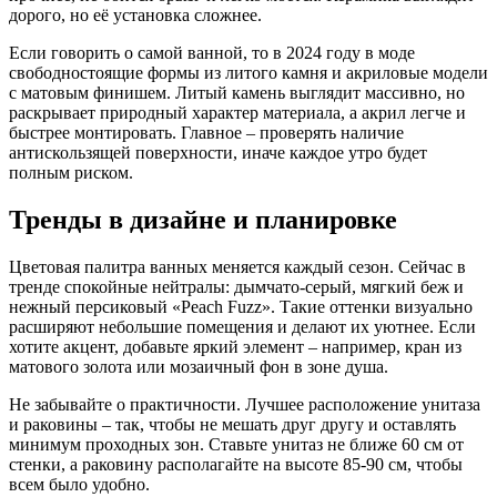
дорого, но её установка сложнее.
Если говорить о самой ванной, то в 2024 году в моде
свободностоящие формы из литого камня и акриловые модели
с матовым финишем. Литый камень выглядит массивно, но
раскрывает природный характер материала, а акрил легче и
быстрее монтировать. Главное – проверять наличие
антискользящей поверхности, иначе каждое утро будет
полным риском.
Тренды в дизайне и планировке
Цветовая палитра ванных меняется каждый сезон. Сейчас в
тренде спокойные нейтралы: дымчато‑серый, мягкий беж и
нежный персиковый «Peach Fuzz». Такие оттенки визуально
расширяют небольшие помещения и делают их уютнее. Если
хотите акцент, добавьте яркий элемент – например, кран из
матового золота или мозаичный фон в зоне душа.
Не забывайте о практичности. Лучшее расположение унитаза
и раковины – так, чтобы не мешать друг другу и оставлять
минимум проходных зон. Ставьте унитаз не ближе 60 см от
стенки, а раковину располагайте на высоте 85‑90 см, чтобы
всем было удобно.