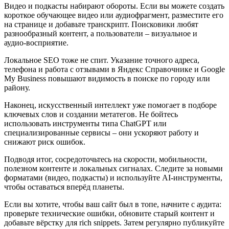
Видео и подкасты набирают обороты. Если вы можете создать
короткое обучающее видео или аудиофрагмент, разместите его
на странице и добавьте транскрипт. Поисковики любят
разнообразный контент, а пользователи – визуальное и
аудио‑восприятие.
Локальное SEO тоже не спит. Указание точного адреса,
телефона и работа с отзывами в Яндекс Справочнике и Google
My Business повышают видимость в поиске по городу или
району.
Наконец, искусственный интеллект уже помогает в подборе
ключевых слов и создании метатегов. Не бойтесь
использовать инструменты типа ChatGPT или
специализированные сервисы – они ускоряют работу и
снижают риск ошибок.
Подводя итог, сосредоточьтесь на скорости, мобильности,
полезном контенте и локальных сигналах. Следите за новыми
форматами (видео, подкасты) и используйте AI‑инструменты,
чтобы оставаться вперёд планеты.
Если вы хотите, чтобы ваш сайт был в топе, начните с аудита:
проверьте технические ошибки, обновите старый контент и
добавьте вёрстку для rich snippets. Затем регулярно публикуйте