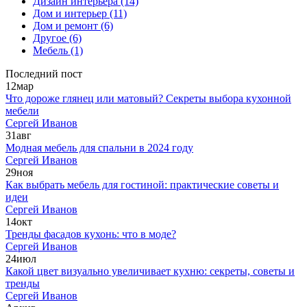
Дизайн интерьера
(14)
Дом и интерьер
(11)
Дом и ремонт
(6)
Другое
(6)
Мебель
(1)
Последний пост
12
мар
Что дороже глянец или матовый? Секреты выбора кухонной
мебели
Сергей Иванов
31
авг
Модная мебель для спальни в 2024 году
Сергей Иванов
29
ноя
Как выбрать мебель для гостиной: практические советы и
идеи
Сергей Иванов
14
окт
Тренды фасадов кухонь: что в моде?
Сергей Иванов
24
июл
Какой цвет визуально увеличивает кухню: секреты, советы и
тренды
Сергей Иванов