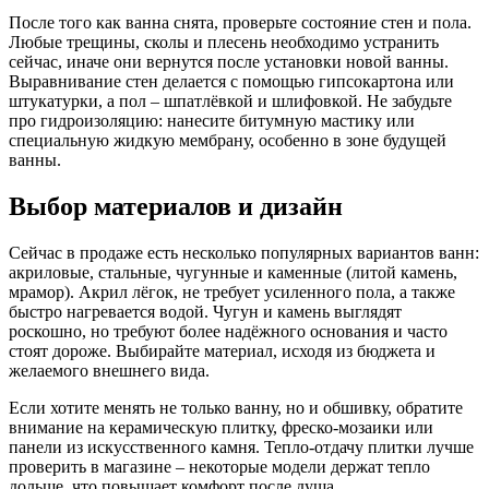
После того как ванна снята, проверьте состояние стен и пола.
Любые трещины, сколы и плесень необходимо устранить
сейчас, иначе они вернутся после установки новой ванны.
Выравнивание стен делается с помощью гипсокартона или
штукатурки, а пол – шпатлёвкой и шлифовкой. Не забудьте
про гидроизоляцию: нанесите битумную мастику или
специальную жидкую мембрану, особенно в зоне будущей
ванны.
Выбор материалов и дизайн
Сейчас в продаже есть несколько популярных вариантов ванн:
акриловые, стальные, чугунные и каменные (литой камень,
мрамор). Акрил лёгок, не требует усиленного пола, а также
быстро нагревается водой. Чугун и камень выглядят
роскошно, но требуют более надёжного основания и часто
стоят дороже. Выбирайте материал, исходя из бюджета и
желаемого внешнего вида.
Если хотите менять не только ванну, но и обшивку, обратите
внимание на керамическую плитку, фреско‑мозаики или
панели из искусственного камня. Тепло‑отдачу плитки лучше
проверить в магазине – некоторые модели держат тепло
дольше, что повышает комфорт после душа.