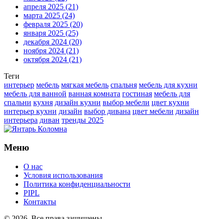
апреля 2025
(21)
марта 2025
(24)
февраля 2025
(20)
января 2025
(25)
декабря 2024
(20)
ноября 2024
(21)
октября 2024
(21)
Теги
интерьер
мебель
мягкая мебель
спальня
мебель для кухни
мебель для ванной
ванная комната
гостиная
мебель для
спальни
кухня
дизайн кухни
выбор мебели
цвет кухни
интерьер кухни
дизайн
выбор дивана
цвет мебели
дизайн
интерьера
диван
тренды 2025
Меню
О нас
Условия использования
Политика конфиденциальности
PIPL
Контакты
© 2026. Все права защищены.