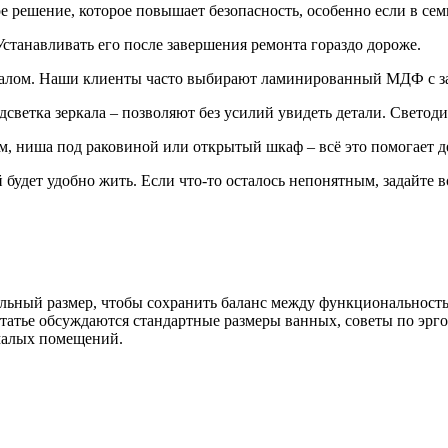
е решение, которое повышает безопасность, особенно если в сем
Устанавливать его после завершения ремонта гораздо дороже.
алом. Наши клиенты часто выбирают ламинированный МДФ с защ
дсветка зеркала – позволяют без усилий увидеть детали. Свето
м, ниша под раковиной или открытый шкаф – всё это помогает де
 будет удобно жить. Если что‑то осталось непонятным, задайте
ьный размер, чтобы сохранить баланс между функциональность
статье обсуждаются стандартные размеры ванных, советы по эр
малых помещений.