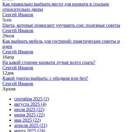
Как правильно выбрать место для кровати в спальне
относительно двери
Сергей Иванов
5
сен
Цвета, которые помогают улучшить сон: полезные советы
Сергей Иванов
29
ноя
Как выбрать мебель для гостиной: практические советы и
идеи
Сергей Иванов
16
апр
На какой стороне кровати лучше всего спать?
Сергей Иванов
12
дек
Какой унитаз выбрать: с ободком или без?
Сергей Иванов
Архив
сентября 2025
(2)
августа 2025
(4)
июля 2025
(22)
июня 2025
(22)
мая 2025
(22)
апреля 2025
(21)
марта 2025
(24)