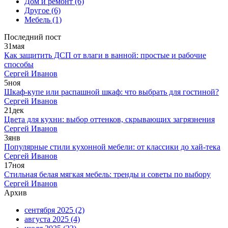
Дом и ремонт
(6)
Другое
(6)
Мебель
(1)
Последний пост
31
мая
Как защитить ДСП от влаги в ванной: простые и рабочие
способы
Сергей Иванов
5
ноя
Шкаф-купе или распашной шкаф: что выбрать для гостиной?
Сергей Иванов
21
дек
Цвета для кухни: выбор оттенков, скрывающих загрязнения
Сергей Иванов
3
янв
Популярные стили кухонной мебели: от классики до хай-тека
Сергей Иванов
17
ноя
Стильная белая мягкая мебель: тренды и советы по выбору
Сергей Иванов
Архив
сентября 2025
(2)
августа 2025
(4)