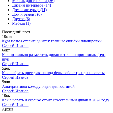
Мебель для спальни
(36)
Дизайн интерьера
(14)
Дом и интерьер
(11)
Дом и ремонт
(6)
Другое
(6)
Мебель
(1)
Последний пост
10
мая
Куда нельзя ставить унитаз: главные ошибки планировки
Сергей Иванов
6
окт
Как правильно разместить диван в зале по принципам фен-
шуй
Сергей Иванов
5
дек
Как выбрать цвет дивана под белые обои: тренды и советы
Сергей Иванов
5
янв
Альтернативы комоду: идеи для гостиной
Сергей Иванов
10
окт
Как выбрать и сколько стоит качественный диван в 2024 году
Сергей Иванов
Архив